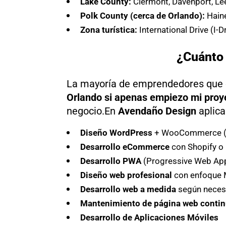
Lake County:
Clermont, Davenport, Lee
Polk County (cerca de Orlando):
Haine
Zona turística:
International Drive (I-
¿Cuánto 
La mayoría de emprendedores que
Orlando si apenas empiezo mi proy
negocio.En
Avendaño Design
aplic
Diseño WordPress
+ WooCommerce (es
Desarrollo eCommerce
con Shopify o
Desarrollo PWA
(Progressive Web App)
Diseño web profesional
con enfoque M
Desarrollo web a medida
según neces
Mantenimiento de página web
conti
Desarrollo de Aplicaciones Móviles