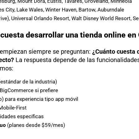
sburg, Mount Dora, Eustis, Tavares, Groveland, Minneola
s City, Lake Wales, Winter Haven, Bartow, Auburndale
Drive), Universal Orlando Resort, Walt Disney World Resort,
cuesta desarrollar una tienda online en
 empiezan siempre se preguntan:
¿Cuánto cuesta d
ecto?
La respuesta depende de las funcionalidades
amos:
tándar de la industria)
 BigCommerce si prefiere
 para experiencia tipo app móvil
obile-First
idades específicas
nuo
(planes desde $59/mes)