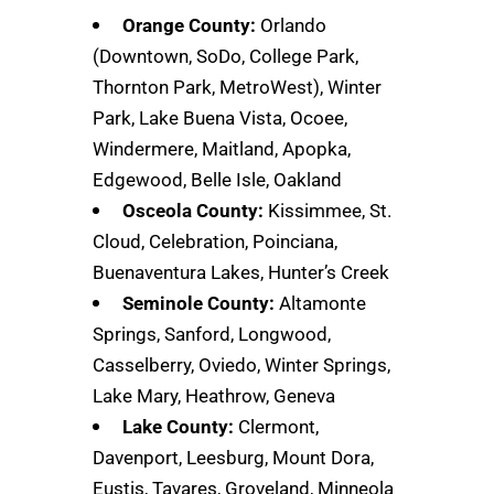
Orange County:
Orlando
(Downtown, SoDo, College Park,
Thornton Park, MetroWest), Winter
Park, Lake Buena Vista, Ocoee,
Windermere, Maitland, Apopka,
Edgewood, Belle Isle, Oakland
Osceola County:
Kissimmee, St.
Cloud, Celebration, Poinciana,
Buenaventura Lakes, Hunter’s Creek
Seminole County:
Altamonte
Springs, Sanford, Longwood,
Casselberry, Oviedo, Winter Springs,
Lake Mary, Heathrow, Geneva
Lake County:
Clermont,
Davenport, Leesburg, Mount Dora,
Eustis, Tavares, Groveland, Minneola