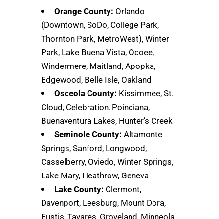
Orange County:
Orlando
(Downtown, SoDo, College Park,
Thornton Park, MetroWest), Winter
Park, Lake Buena Vista, Ocoee,
Windermere, Maitland, Apopka,
Edgewood, Belle Isle, Oakland
Osceola County:
Kissimmee, St.
Cloud, Celebration, Poinciana,
Buenaventura Lakes, Hunter’s Creek
Seminole County:
Altamonte
Springs, Sanford, Longwood,
Casselberry, Oviedo, Winter Springs,
Lake Mary, Heathrow, Geneva
Lake County:
Clermont,
Davenport, Leesburg, Mount Dora,
Eustis, Tavares, Groveland, Minneola