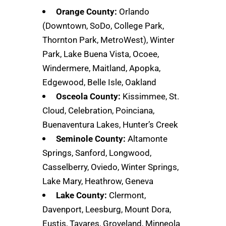
Orange County:
Orlando
(Downtown, SoDo, College Park,
Thornton Park, MetroWest), Winter
Park, Lake Buena Vista, Ocoee,
Windermere, Maitland, Apopka,
Edgewood, Belle Isle, Oakland
Osceola County:
Kissimmee, St.
Cloud, Celebration, Poinciana,
Buenaventura Lakes, Hunter’s Creek
Seminole County:
Altamonte
Springs, Sanford, Longwood,
Casselberry, Oviedo, Winter Springs,
Lake Mary, Heathrow, Geneva
Lake County:
Clermont,
Davenport, Leesburg, Mount Dora,
Eustis, Tavares, Groveland, Minneola