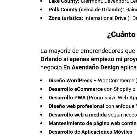
Lake County:
Clermont, Davenport, Lee
Polk County (cerca de Orlando):
Haine
Zona turística:
International Drive (I-
¿Cuánto 
La mayoría de emprendedores que
Orlando si apenas empiezo mi proy
negocio.En
Avendaño Design
aplic
Diseño WordPress
+ WooCommerce (es
Desarrollo eCommerce
con Shopify o
Desarrollo PWA
(Progressive Web App)
Diseño web profesional
con enfoque M
Desarrollo web a medida
según neces
Mantenimiento de página web
conti
Desarrollo de Aplicaciones Móviles