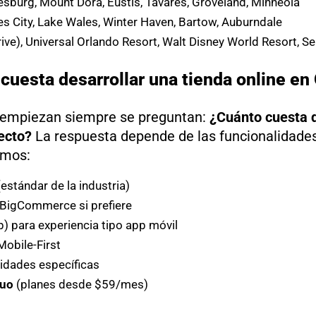
sburg, Mount Dora, Eustis, Tavares, Groveland, Minneola
s City, Lake Wales, Winter Haven, Bartow, Auburndale
Drive), Universal Orlando Resort, Walt Disney World Resort,
cuesta desarrollar una tienda online en
 empiezan siempre se preguntan:
¿Cuánto cuesta d
ecto?
La respuesta depende de las funcionalidades
amos:
tándar de la industria)
 BigCommerce si prefiere
 para experiencia tipo app móvil
obile-First
idades específicas
nuo
(planes desde $59/mes)