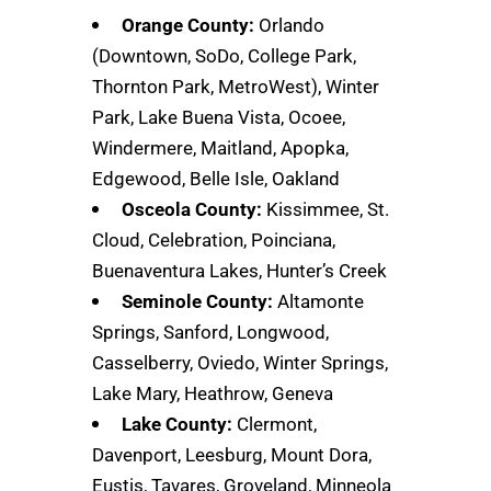
Orange County:
Orlando
(Downtown, SoDo, College Park,
Thornton Park, MetroWest), Winter
Park, Lake Buena Vista, Ocoee,
Windermere, Maitland, Apopka,
Edgewood, Belle Isle, Oakland
Osceola County:
Kissimmee, St.
Cloud, Celebration, Poinciana,
Buenaventura Lakes, Hunter’s Creek
Seminole County:
Altamonte
Springs, Sanford, Longwood,
Casselberry, Oviedo, Winter Springs,
Lake Mary, Heathrow, Geneva
Lake County:
Clermont,
Davenport, Leesburg, Mount Dora,
Eustis, Tavares, Groveland, Minneola