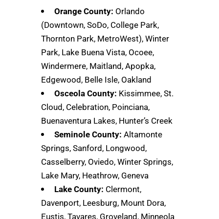
Orange County:
Orlando
(Downtown, SoDo, College Park,
Thornton Park, MetroWest), Winter
Park, Lake Buena Vista, Ocoee,
Windermere, Maitland, Apopka,
Edgewood, Belle Isle, Oakland
Osceola County:
Kissimmee, St.
Cloud, Celebration, Poinciana,
Buenaventura Lakes, Hunter’s Creek
Seminole County:
Altamonte
Springs, Sanford, Longwood,
Casselberry, Oviedo, Winter Springs,
Lake Mary, Heathrow, Geneva
Lake County:
Clermont,
Davenport, Leesburg, Mount Dora,
Eustis, Tavares, Groveland, Minneola